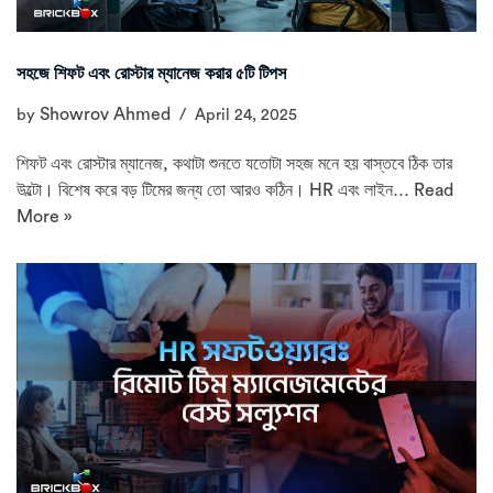
সহজে শিফট এবং রোস্টার ম্যানেজ করার ৫টি টিপস
Showrov Ahmed
by
April 24, 2025
শিফট এবং রোস্টার ম্যানেজ, কথাটা শুনতে যতোটা সহজ মনে হয় বাস্তবে ঠিক তার
উল্টো। বিশেষ করে বড় টিমের জন্য তো আরও কঠিন। HR এবং লাইন…
Read
More »