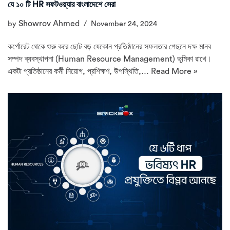
যে ১০ টি HR সফটওয়্যার বাংলাদেশে সেরা
Showrov Ahmed
by
November 24, 2024
কর্পোরেট থেকে শুরু করে ছোট বড় যেকোন প্রতিষ্ঠানের সফলতার পেছনে দক্ষ মানব
সম্পদ ব্যবস্থাপনা (Human Resource Management) ভূমিকা রাখে।
একটা প্রতিষ্ঠানের কর্মী নিয়োগ, প্রশিক্ষণ, উপস্থিতি,…
Read More »